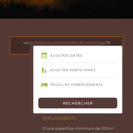
Le camping ouvre ses portes de mi-mai au 19
septembre 2026 !
GÎTE LE LAC
Tout équipé, d'une surface de 85m²
2 chambres, 2 salles de bain, 2 wc, cuisine
avec lave vaisselle, télévision, chauffage.
EMPLACEMENTS
D'une superficie minimum de 100m²