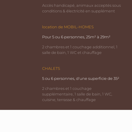
Accès handicapé, animaux acceptés sous
conditions & électricité en supplément
location de MOBIL-HOMES
Pour 5 ou 6 personnes, 25m² à 29m²
2 chambres et 1 couchage additionnel, 1
salle de bain, 1 WC et chauffage
CHALETS
5 ou 6 personnes, d'une superficie de 35²
2 chambres et 1 couchage
supplémentaire, 1 salle de bain, 1 WC,
cuisine, terrasse & chauffage