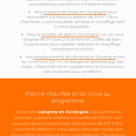
accessibles aux personnes à mobilité réduite.
Nos
locations de chalet en Dordogne
vous
accueillent à 6 dans un espace de 35 m². Deux
chambres, cuisine équipée, terrasse et chauffage sont
à votre disposition.
Pour la
location de gîte en Dordogne
, Le Lac vous
propose 85 m² avec 2 chambres et 2 salles de bain.
Cuisine avec lave-vaisselle, télévision et chauffage
complètent le confort.
Nos
emplacements de camping en Dordogne
font
au minimum 100 m², ombragés et délimités par des
haies. L'électricité est en supplément, et les animaux
sont acceptés sous conditions.
Piscine chauffée et lac privé au
programme
Dans notre
camping en Dordogne
, l'eau rythme les
journées. La piscine extérieure chauffée de 220 m² vous
accueille de juin à septembre, tous les jours de 10h à 20h.
Les enfants adorent la pataugeoire sécurisée, tandis que
vous profitez du solarium pour vous détendre. Des séances