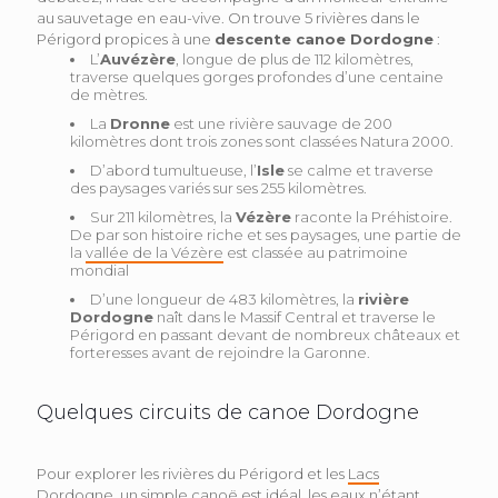
au sauvetage en eau-vive. On trouve 5 rivières dans le
Périgord propices à une
descente canoe Dordogne
:
L’
Auvézère
, longue de plus de 112 kilomètres,
traverse quelques gorges profondes d’une centaine
de mètres.
La
Dronne
est une rivière sauvage de 200
kilomètres dont trois zones sont classées Natura 2000.
D’abord tumultueuse, l’
Isle
se calme et traverse
des paysages variés sur ses 255 kilomètres.
Sur 211 kilomètres, la
Vézère
raconte la Préhistoire.
De par son histoire riche et ses paysages, une partie de
la
vallée de la Vézère
est classée au patrimoine
mondial
D’une longueur de 483 kilomètres, la
rivière
Dordogne
naît dans le Massif Central et traverse le
Périgord en passant devant de nombreux châteaux et
forteresses avant de rejoindre la Garonne.
Quelques circuits de canoe Dordogne
Pour explorer les rivières du Périgord et les
Lacs
Dordogne
, un simple canoë est idéal, les eaux n’étant