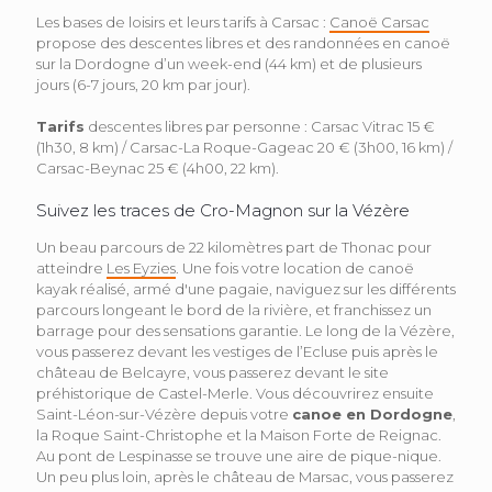
Les bases de loisirs et leurs tarifs à Carsac :
Canoë Carsac
propose des descentes libres et des randonnées en canoë
sur la Dordogne d’un week-end (44 km) et de plusieurs
jours (6-7 jours, 20 km par jour).
Tarifs
descentes libres par personne : Carsac Vitrac 15 €
(1h30, 8 km) / Carsac-La Roque-Gageac 20 € (3h00, 16 km) /
Carsac-Beynac 25 € (4h00, 22 km).
Suivez les traces de Cro-Magnon sur la Vézère
Un beau parcours de 22 kilomètres part de Thonac pour
atteindre
Les Eyzies
. Une fois votre location de canoë
kayak réalisé, armé d'une pagaie, naviguez sur les différents
parcours longeant le bord de la rivière, et franchissez un
barrage pour des sensations garantie. Le long de la Vézère,
vous passerez devant les vestiges de l’Ecluse puis après le
château de Belcayre, vous passerez devant le site
préhistorique de Castel-Merle. Vous découvrirez ensuite
Saint-Léon-sur-Vézère depuis votre
canoe en Dordogne
,
la Roque Saint-Christophe et la Maison Forte de Reignac.
Au pont de Lespinasse se trouve une aire de pique-nique.
Un peu plus loin, après le château de Marsac, vous passerez