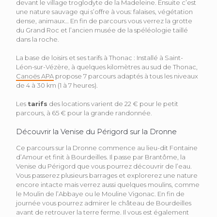
devant le village troglodyte de la Madeleine. Ensuite c’est
une nature sauvage qui s’offre à vous: falaises, végétation
dense, animaux… En fin de parcours vous verrez la grotte
du Grand Roc et l’ancien musée de la spéléologie taillé
dans la roche.
La base de loisirs et ses tarifs à Thonac : Installé à Saint-
Léon-sur-Vézère, à quelques kilomètres au sud de Thonac,
Canoës APA
propose 7 parcours adaptés à tous les niveaux
de 4 à 30 km (1 à 7 heures).
Les
tarifs
des locations varient de 22 € pour le petit
parcours, à 65 € pour la grande randonnée.
Découvrir la Venise du Périgord sur la Dronne
Ce parcours sur la Dronne commence au lieu-dit Fontaine
d’Amour et finit à Bourdeilles. Il passe par Brantôme, la
Venise du Périgord que vous pourrez découvrir de l’eau.
Vous passerez plusieurs barrages et explorerez une nature
encore intacte mais verrez aussi quelques moulins, comme
le Moulin de l’Abbaye ou le Mouline Vigonac. En fin de
journée vous pourrez admirer le château de Bourdeilles
avant de retrouver la terre ferme. Il vous est également