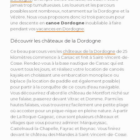
jamais trop tumultueuses. Les loueurs et les parcours
possibles sont nombreux, notamment sur la Dordogne et la
Vézère. Nous vous proposons donc ici trois parcours pour
une descente en
canoe Dordogne
inoubliable à faire
pendant vos
vacances en Dordogne
.
Découvrir les châteaux de la Dordogne
Ce beau parcours vers les
châteaux de la Dordogne
de 25
kilomètres commence à Carsac et finit à Saint-Vincent-de-
Cosse. Rendez-vous à la base nautique de Carsac qui est
ouvert tous les jours, et réalisez votre location de canoës
kayaks en choisissant une embarcation monoplace ou
biplace (la location de paddle est également possible)
pour partir à la conquête de ce cours d'eau navigable.
Vous découvrirez d’abord le château de Montfort niché sur
une falaise, passerez devant Vitrac et Domme. Parmi les
hautes falaises, vous trouverez facilement une petite plage
où accoster pour un pique-nique en pleine nature. A partir
de La Roque-Gageac, ceux sont plusieurs châteaux et
villages que vous pourrez admirer: Marqueyssac,
Castelnaud-la-Chapelle, Fayrac et Beynac. Vous finirez
devant le château des Milandes à Saint-Vincent-de-Cosse.