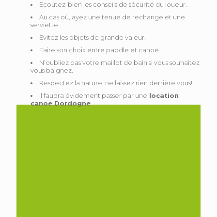
Ecoutez-bien les conseils de sécurité du loueur.
Au cas où, ayez une tenue de rechange et une
serviette.
Evitez les objets de grande valeur.
Faire son choix entre paddle et canoë
N’oubliez pas votre maillot de bain si vous souhaitez
vous baignez.
Respectez la nature, ne laissez rien derrière vous!
Il faudra évidement passer par une
location
canoe Dordogne