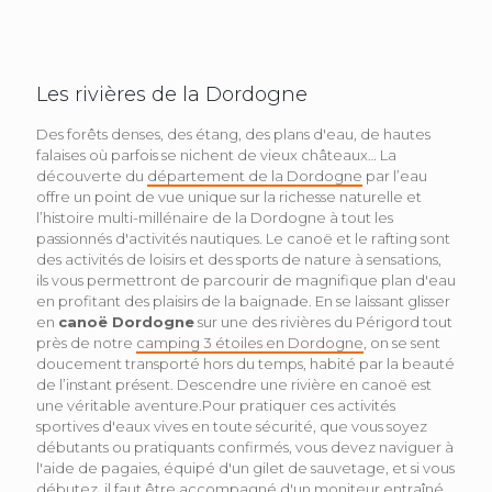
Les rivières de la Dordogne
Des forêts denses, des étang, des plans d'eau, de hautes
falaises où parfois se nichent de vieux châteaux… La
découverte du
département de la Dordogne
par l’eau
offre un point de vue unique sur la richesse naturelle et
l’histoire multi-millénaire de la Dordogne à tout les
passionnés d'activités nautiques. Le canoë et le rafting sont
des activités de loisirs et des sports de nature à sensations,
ils vous permettront de parcourir de magnifique plan d'eau
en profitant des plaisirs de la baignade. En se laissant glisser
en
canoë Dordogne
sur une des rivières du Périgord tout
près de notre
camping 3 étoiles en Dordogne
, on se sent
doucement transporté hors du temps, habité par la beauté
de l’instant présent. Descendre une rivière en canoë est
une véritable aventure.Pour pratiquer ces activités
sportives d'eaux vives en toute sécurité, que vous soyez
débutants ou pratiquants confirmés, vous devez naviguer à
l'aide de pagaies, équipé d'un gilet de sauvetage, et si vous
débutez, il faut être accompagné d'un moniteur entraîné