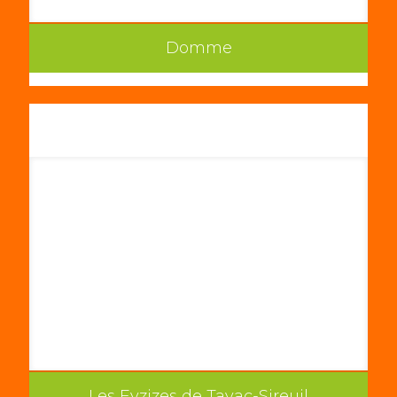
Domme
Les Eyzizes de Tayac-Sireuil