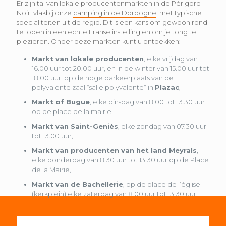
Er zijn tal van lokale producentenmarkten in de Périgord
Noir, vlakbij onze
camping in de Dordogne
, met typische
specialiteiten uit de regio. Dit is een kans om gewoon rond
te lopen in een echte Franse instelling en om je tong te
plezieren. Onder deze markten kunt u ontdekken:
Markt van lokale producenten
, elke vrijdag van
16.00 uur tot 20.00 uur, en in de winter van 15.00 uur tot
18.00 uur, op de hoge parkeerplaats van de
polyvalente zaal “salle polyvalente” in
Plazac
,
Markt of Bugue
, elke dinsdag van 8.00 tot 13.30 uur
op de place de la mairie,
Markt van Saint-Geniès
, elke zondag van 07.30 uur
tot 13.00 uur,
Markt van producenten van het land Meyrals
,
elke donderdag van 8:30 uur tot 13:30 uur op de Place
de la Mairie,
Markt van de Bachellerie
, op de place de l’église
(kerkplein) elke zaterdag van 8.00 uur tot 13.30 uur.